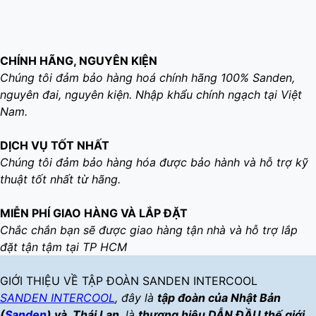
CHÍNH HÃNG, NGUYÊN KIỆN
Chúng tôi đảm bảo hàng hoá chính hãng 100% Sanden,
nguyên đai, nguyên kiện. Nhập khẩu chính ngạch tại Việt
Nam.
DỊCH VỤ TỐT NHẤT
Chúng tôi đảm bảo hàng hóa được bảo hành và hỗ trợ kỹ
thuật tốt nhất từ hãng.
MIỄN PHÍ GIAO HÀNG VÀ LẮP ĐẶT
Chắc chắn bạn sẽ được giao hàng tận nhà và hỗ trợ lắp
đặt tận tậm tại TP HCM
GIỚI THIỆU VỀ TẬP ĐOÀN SANDEN INTERCOOL
SANDEN INTERCOOL
, đây là
tập đoàn của Nhật Bản
(
Sanden
) và Thái Lan
, là
thương hiệu DẪN ĐẦU thế giới