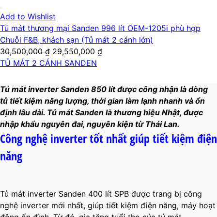
23,550,000 ₫.
Add to Wishlist
Tủ mát thương mại Sanden 996 lít OEM-1205i phù hợp
Chuỗi F&B, khách sạn (Tủ mát 2 cánh lớn)
Giá
Giá
30,500,000
₫
29,550,000
₫
gốc
hiện
TỦ MÁT 2 CÁNH SANDEN
là:
tại
30,500,000 ₫.
là:
Tủ mát inverter Sanden 850 lít được công nhận là dòng
29,550,000 ₫.
tủ tiết kiệm năng lượng, thời gian làm lạnh nhanh và ổn
định lâu dài. Tủ mát Sanden là thương hiệu Nhật, được
nhập khẩu nguyên đai, nguyên kiện từ Thái Lan.
Công nghệ inverter tốt nhất giúp tiết kiệm điện
năng
Tủ mát inverter Sanden 400 lít SPB được trang bị công
nghệ inverter mới nhất, giúp tiết kiệm điện năng, máy hoạt