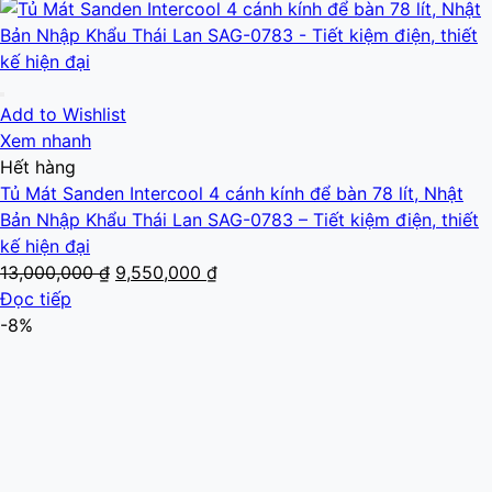
Add to Wishlist
Xem nhanh
Hết hàng
Tủ Mát Sanden Intercool 4 cánh kính để bàn 78 lít, Nhật
Bản Nhập Khẩu Thái Lan SAG-0783 – Tiết kiệm điện, thiết
kế hiện đại
Giá
Giá
13,000,000
₫
9,550,000
₫
gốc
hiện
Đọc tiếp
là:
tại
-8%
13,000,000 ₫.
là:
9,550,000 ₫.