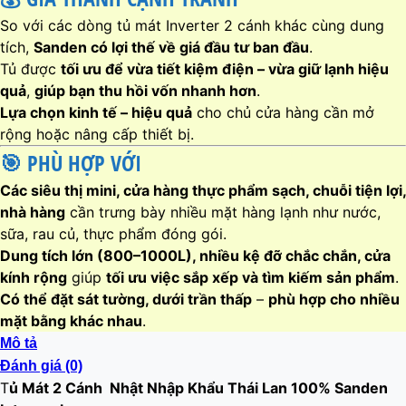
So với các dòng tủ mát Inverter 2 cánh khác cùng dung
tích,
Sanden có lợi thế về giá đầu tư ban đầu
.
Tủ được
tối ưu để vừa tiết kiệm điện – vừa giữ lạnh hiệu
quả
,
giúp bạn thu hồi vốn nhanh hơn
.
Lựa chọn kinh tế – hiệu quả
cho chủ cửa hàng cần mở
rộng hoặc nâng cấp thiết bị.
🎯
PHÙ HỢP VỚI
Các siêu thị mini, cửa hàng thực phẩm sạch, chuỗi tiện lợi,
nhà hàng
cần trưng bày nhiều mặt hàng lạnh như nước,
sữa, rau củ, thực phẩm đóng gói.
Dung tích lớn (800–1000L), nhiều kệ đỡ chắc chắn, cửa
kính rộng
giúp
tối ưu việc sắp xếp và tìm kiếm sản phẩm
.
Có thể đặt sát tường, dưới trần thấp
–
phù hợp cho nhiều
mặt bằng khác nhau
.
Mô tả
Đánh giá (0)
T
ủ Mát 2 Cánh Nhật Nhập Khẩu Thái Lan 100% Sanden