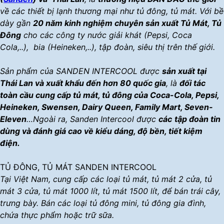
về các thiết bị lạnh thương mại như tủ đông, tủ mát. Với bề
dày gần
20 năm kinh nghiệm chuyên sản xuất Tủ Mát, Tủ
Đông
cho các công ty nước giải khát (Pepsi, Coca
Cola,..), bia (Heineken,..), tập đoàn, siêu thị trên thế giới.
Sản phẩm của SANDEN INTERCOOL được
sản xuất tại
Thái Lan và xuất khẩu đến hơn 80 quốc gia
, là
đối tác
toàn cầu cung cấp tủ mát, tủ đông của Coca-Cola, Pepsi,
Heineken, Swensen, Dairy Queen, Family Mart, Seven-
Eleven
…Ngoài ra, Sanden Intercool được
các
tập đoàn tin
dùng và đánh giá cao về kiểu dáng, độ bền, tiết kiệm
điện.
TỦ ĐÔNG, TỦ MÁT SANDEN INTERCOOL
Tại Việt Nam, cung cấp các loại tủ mát, tủ mát 2 cửa, tủ
mát 3 cửa, tủ mát 1000 lít, tủ mát 1500 lít, để bán trái cây,
trưng bày. Bán các loại tủ đông mini, tủ đông gia đình,
chứa thực phẩm hoặc trữ sữa.