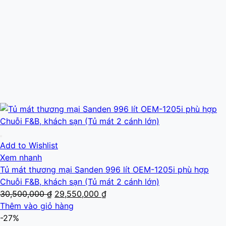
Add to Wishlist
Xem nhanh
Tủ mát thương mại Sanden 996 lít OEM-1205i phù hợp
Chuỗi F&B, khách sạn (Tủ mát 2 cánh lớn)
Giá
Giá
30,500,000
₫
29,550,000
₫
gốc
hiện
Thêm vào giỏ hàng
là:
tại
-27%