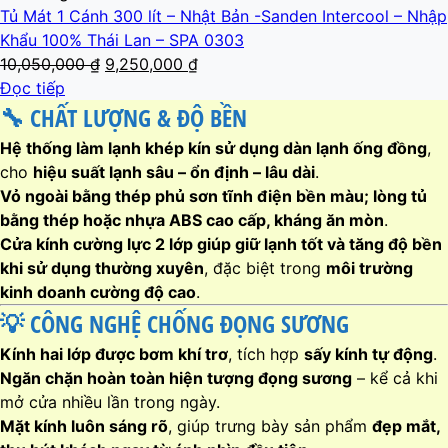
Tủ Mát 1 Cánh 300 lít – Nhật Bản -Sanden Intercool – Nhập
Khẩu 100% Thái Lan – SPA 0303
Giá
Giá
10,050,000
₫
9,250,000
₫
gốc
hiện
Đọc tiếp
🔧
CHẤT LƯỢNG & ĐỘ BỀN
là:
tại
10,050,000 ₫.
là:
Hệ thống làm lạnh khép kín sử dụng dàn lạnh ống đồng
,
9,250,000 ₫.
cho
hiệu suất lạnh sâu – ổn định – lâu dài
.
Vỏ ngoài bằng thép phủ sơn tĩnh điện bền màu; lòng tủ
bằng thép hoặc nhựa ABS cao cấp, kháng ăn mòn
.
Cửa kính cường lực 2 lớp giúp giữ lạnh tốt và tăng độ bền
khi sử dụng thường xuyên
, đặc biệt trong
môi trường
kinh doanh cường độ cao
.
💡
CÔNG NGHỆ CHỐNG ĐỌNG SƯƠNG
Kính hai lớp được bơm khí trơ
, tích hợp
sấy kính tự động
.
Ngăn chặn hoàn toàn hiện tượng đọng sương
– kể cả khi
mở cửa nhiều lần trong ngày.
Mặt kính luôn sáng rõ
, giúp trưng bày sản phẩm
đẹp mắt,