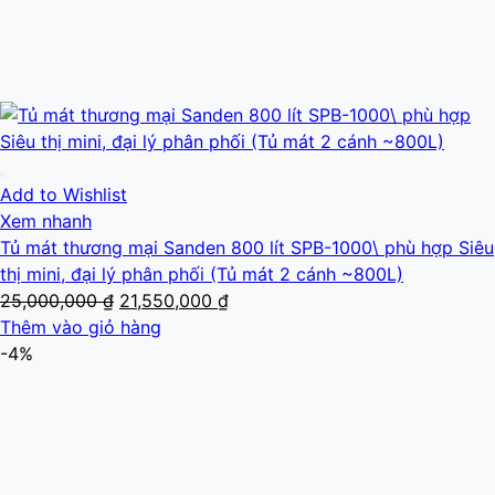
Add to Wishlist
Xem nhanh
Tủ mát thương mại Sanden 800 lít SPB-1000\ phù hợp Siêu
thị mini, đại lý phân phối (Tủ mát 2 cánh ~800L)
Giá
Giá
25,000,000
₫
21,550,000
₫
gốc
hiện
Thêm vào giỏ hàng
là:
tại
-4%
25,000,000 ₫.
là:
21,550,000 ₫.