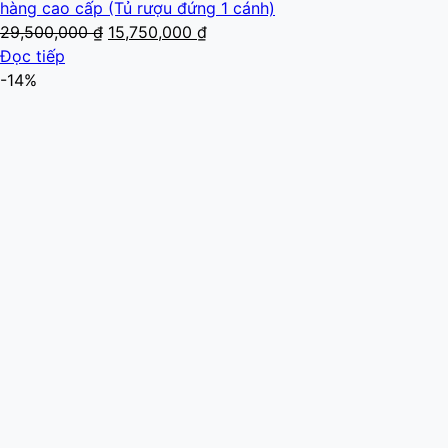
hàng cao cấp (Tủ rượu đứng 1 cánh)
Giá
Giá
29,500,000
₫
15,750,000
₫
gốc
hiện
Đọc tiếp
là:
tại
-14%
29,500,000 ₫.
là:
15,750,000 ₫.