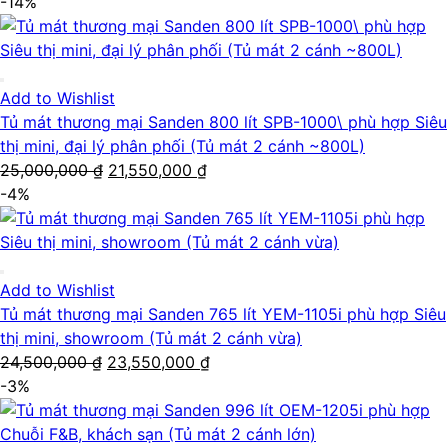
gốc
hiện
-14%
là:
tại
24,500,000 ₫.
là:
23,550,000 ₫.
Add to Wishlist
Tủ mát thương mại Sanden 800 lít SPB-1000\ phù hợp Siêu
thị mini, đại lý phân phối (Tủ mát 2 cánh ~800L)
Giá
Giá
25,000,000
₫
21,550,000
₫
gốc
hiện
-4%
là:
tại
25,000,000 ₫.
là:
21,550,000 ₫.
Add to Wishlist
Tủ mát thương mại Sanden 765 lít YEM-1105i phù hợp Siêu
thị mini, showroom (Tủ mát 2 cánh vừa)
Giá
Giá
24,500,000
₫
23,550,000
₫
gốc
hiện
-3%
là:
tại
24,500,000 ₫.
là: