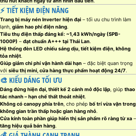
thu hút khách ngay từ ánh nhìn đầu tiên
.
⚡
TIẾT KIỆM ĐIỆN NĂNG
Trang bị máy nén Inverter hiện đại
– tối ưu chu trình làm
lạnh,
giảm hao phí điện năng
.
Tiêu thụ điện thấp đáng kể: ~1,43 kWh/ngày (SPB-
1000P)
–
đạt chuẩn A+++ tại Thái Lan
.
Hệ thống đèn LED chiếu sáng dịu, tiết kiệm điện, không
tỏa nhiệt
.
Giúp giảm chi phí vận hành dài hạn
– đặc biệt quan trọng
với
siêu thị mini, cửa hàng thực phẩm hoạt động 24/7
.
🎨
KIỂU DÁNG TỐI ƯU
Dáng đứng hiện đại, thiết kế 2 cánh mở độc lập
, giúp
thao
tác nhanh – hạn chế thất thoát nhiệt
.
Không có canopy phía trên
, cho phép
bố trí vừa vặn trong
không gian trần thấp hoặc gian hàng nhỏ
.
Cửa kính toàn phần giúp hiển thị sản phẩm rõ ràng từ xa
–
tăng hiệu quả bán hàng
.
💰
GIÁ THÀNH CẠNH TRANH