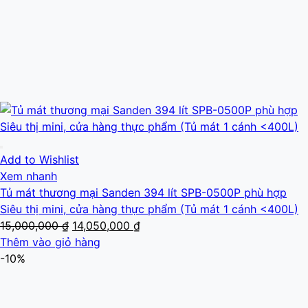
Add to Wishlist
Xem nhanh
Tủ mát thương mại Sanden 394 lít SPB-0500P phù hợp
Siêu thị mini, cửa hàng thực phẩm (Tủ mát 1 cánh <400L)
Giá
Giá
15,000,000
₫
14,050,000
₫
gốc
hiện
Thêm vào giỏ hàng
là:
tại
-10%
15,000,000 ₫.
là:
14,050,000 ₫.