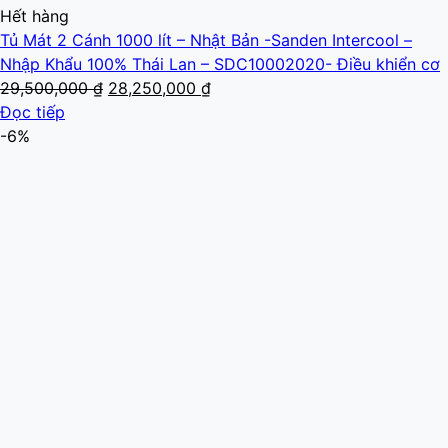
Hết hàng
Tủ Mát 2 Cánh 1000 lít – Nhật Bản -Sanden Intercool –
Nhập Khẩu 100% Thái Lan – SDC10002020- Điều khiển cơ
Giá
Giá
29,500,000
₫
28,250,000
₫
gốc
hiện
Đọc tiếp
là:
tại
-6%
29,500,000 ₫.
là:
28,250,000 ₫.