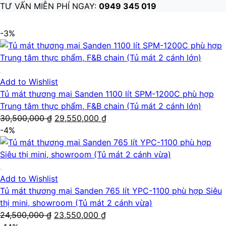
TƯ VẤN MIỄN PHÍ NGAY:
0949 345 019
-3%
Add to Wishlist
Tủ mát thương mại Sanden 1100 lít SPM-1200C phù hợp
Trung tâm thực phẩm, F&B chain (Tủ mát 2 cánh lớn)
Giá
Giá
30,500,000
₫
29,550,000
₫
gốc
hiện
-4%
là:
tại
30,500,000 ₫.
là:
29,550,000 ₫.
Add to Wishlist
Tủ mát thương mại Sanden 765 lít YPC-1100 phù hợp Siêu
thị mini, showroom (Tủ mát 2 cánh vừa)
Giá
Giá
24,500,000
₫
23,550,000
₫