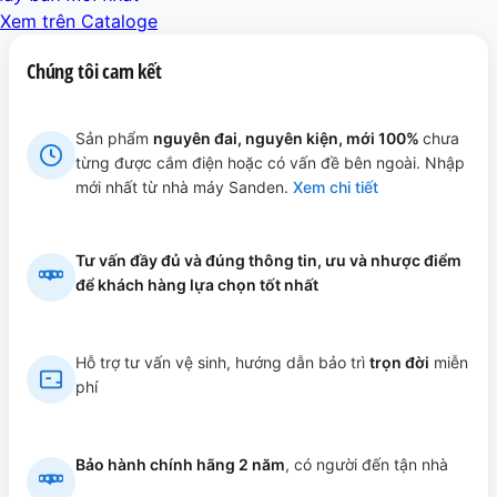
lít
Xem trên Cataloge
YEM-
Chúng tôi cam kết
1105i
phù
hợp
Sản phẩm
nguyên đai, nguyên kiện, mới 100%
chưa
Siêu
từng được cắm điện hoặc có vấn đề bên ngoài. Nhập
thị
mới nhất từ nhà máy Sanden.
Xem chi tiết
mini,
showroom
(Tủ
Tư vấn đầy đủ và đúng thông tin, ưu và nhược điểm
mát
để khách hàng lựa chọn tốt nhất
2
cánh
Hỗ trợ tư vấn vệ sinh, hướng dẫn bảo trì
trọn đời
miễn
vừa)
phí
số
lượng
Bảo hành chính hãng 2 năm
, có người đến tận nhà