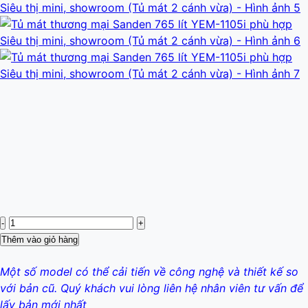
Tủ
mát
Thêm vào giỏ hàng
thương
mại
Một số model có thể cải tiến về công nghệ và thiết kế so
Sanden
với bản cũ. Quý khách vui lòng liên hệ nhân viên tư vấn để
765
lấy bản mới nhất