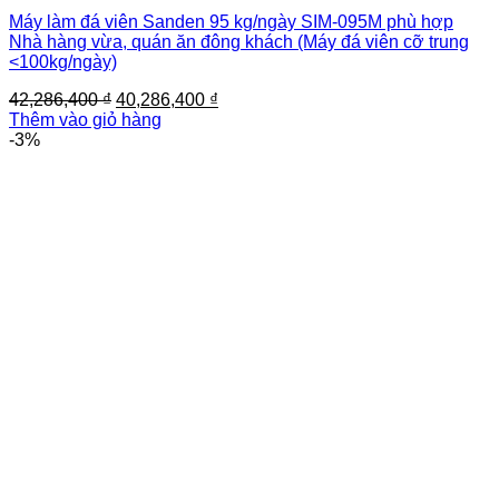
Máy làm đá viên Sanden 95 kg/ngày SIM-095M phù hợp
Nhà hàng vừa, quán ăn đông khách (Máy đá viên cỡ trung
<100kg/ngày)
Giá
Giá
42,286,400
₫
40,286,400
₫
gốc
hiện
Thêm vào giỏ hàng
là:
tại
-3%
42,286,400 ₫.
là:
40,286,400 ₫.