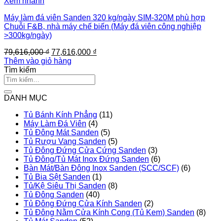
Xem nhanh
Máy làm đá viên Sanden 320 kg/ngày SIM-320M phù hợp
Chuỗi F&B, nhà máy chế biến (Máy đá viên công nghiệp
>300kg/ngày)
Giá
Giá
79,616,000
₫
77,616,000
₫
gốc
hiện
Thêm vào giỏ hàng
là:
tại
Tìm kiếm
Tìm
79,616,000 ₫.
là:
kiếm:
77,616,000 ₫.
DANH MỤC
Tủ Bánh Kính Phẳng
(11)
Máy Làm Đá Viên
(4)
Tủ Đông Mát Sanden
(5)
Tủ Rượu Vang Sanden
(5)
Tủ Đông Đứng Cửa Cứng Sanden
(3)
Tủ Đông/Tủ Mát Inox Đứng Sanden
(6)
Bàn Mát/Bàn Đông Inox Sanden (SCC/SCF)
(6)
Tủ Bia Sệt Sanden
(1)
Tủ/Kệ Siêu Thị Sanden
(8)
Tủ Đông Sanden
(40)
Tủ Đông Đứng Cửa Kính Sanden
(2)
Tủ Đông Nằm Cửa Kính Cong (Tủ Kem) Sanden
(8)