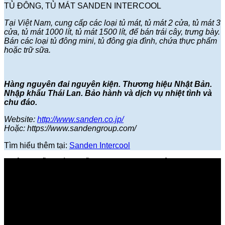
TỦ ĐÔNG, TỦ MÁT SANDEN INTERCOOL
Tại Việt Nam, cung cấp các loại tủ mát, tủ mát 2 cửa, tủ mát 3
cửa, tủ mát 1000 lít, tủ mát 1500 lít, để bán trái cây, trưng bày.
Bán các loại tủ đông mini, tủ đông gia đình, chứa thực phẩm
hoặc trữ sữa.
Hàng nguyên đai nguyên kiện. Thương hiệu Nhật Bản.
Nhập khẩu Thái Lan. Bảo hành và dịch vụ nhiệt tình và
chu đáo.
Website:
http://www.sanden.co.jp/
Hoặc: https://www.sandengroup.com/
Tìm hiểu thêm tại:
Sanden Intercool
PHÂN PHỐI CHÍNH HÃNG SANDEN TẠI VIỆT NAM
TỦ ĐÔNG-TỦ MÁT NHẬT
LÀ NHÀ PHÂN PHỐI CHÍNH
HÃNG TỦ ĐÔNG, TỦ MÁT NHẬT, NHẬP KHẨU THÁI LAN
VỚI CHẤT LƯỢNG VÀ DỊCH VỤ TỐT NHẤT