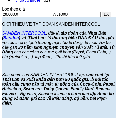
Tủ Mát Sanden
(52)
Lọc theo giá
Giá
Giá
Lọc
thấp
cao
nhất
nhất
GIỚI THIỆU VỀ TẬP ĐOÀN SANDEN INTERCOOL
SANDEN INTERCOOL
, đây là
tập đoàn của Nhật Bản
(
Sanden
) và Thái Lan
, là
thương hiệu DẪN ĐẦU thế giới
về các thiết bị lạnh thương mại như tủ đông, tủ mát. Với bề
dày gần
20 năm kinh nghiệm chuyên sản xuất Tủ Mát, Tủ
Đông
cho các công ty nước giải khát (Pepsi, Coca Cola,..),
bia (Heineken,..), tập đoàn, siêu thị trên thế giới.
Sản phẩm của SANDEN INTERCOOL được
sản xuất tại
Thái Lan và xuất khẩu đến hơn 80 quốc gia
, là
đối tác
toàn cầu cung cấp tủ mát, tủ đông của Coca-Cola, Pepsi,
Heineken, Swensen, Dairy Queen, Family Mart, Seven-
Eleven
…Ngoài ra, Sanden Intercool được
các
tập đoàn tin
dùng và đánh giá cao về kiểu dáng, độ bền, tiết kiệm
điện.