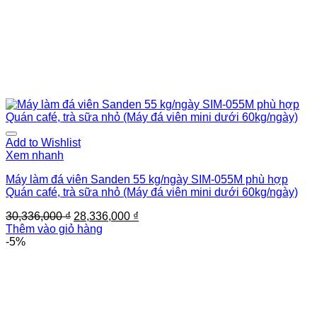
Add to Wishlist
Xem nhanh
Máy làm đá viên Sanden 55 kg/ngày SIM-055M phù hợp
Quán café, trà sữa nhỏ (Máy đá viên mini dưới 60kg/ngày)
Giá
Giá
30,336,000
₫
28,336,000
₫
gốc
hiện
Thêm vào giỏ hàng
là:
tại
-5%
30,336,000 ₫.
là:
28,336,000 ₫.