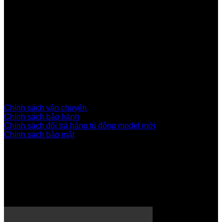
Xem hàng và kho hàng:
Kho hàng Lê Văn Khương, Thới An, Quận 12.
(Vui lòng gọi/nhắn zalo trước khi đến để phục vụ tốt hơn)
Hotline | Zalo:
0949345019
Hỗ trợ khách hàng
Chính sách vận chuyển
Chính sách bảo hành
Chính sách đổi trả hàng tủ đông model mới
Chính sách bảo mật
THÔNG TIN SANDEN