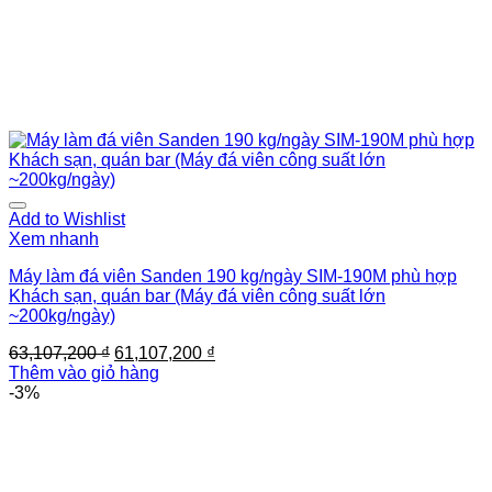
Add to Wishlist
Xem nhanh
Máy làm đá viên Sanden 190 kg/ngày SIM-190M phù hợp
Khách sạn, quán bar (Máy đá viên công suất lớn
~200kg/ngày)
Giá
Giá
63,107,200
₫
61,107,200
₫
gốc
hiện
Thêm vào giỏ hàng
là:
tại
-3%
63,107,200 ₫.
là:
61,107,200 ₫.