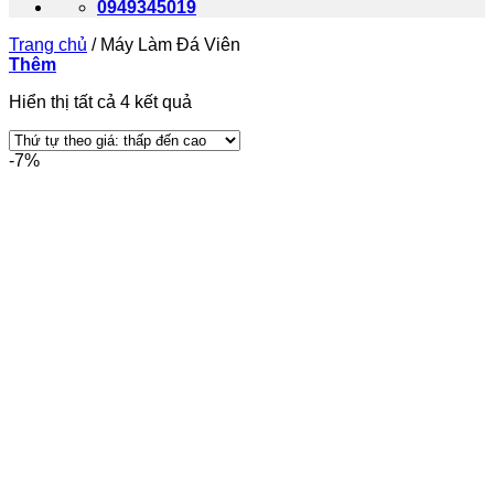
0949345019
Trang chủ
/
Máy Làm Đá Viên
Thêm
Được
Hiển thị tất cả 4 kết quả
sắp
xếp
-7%
theo
giá:
thấp
đến
cao