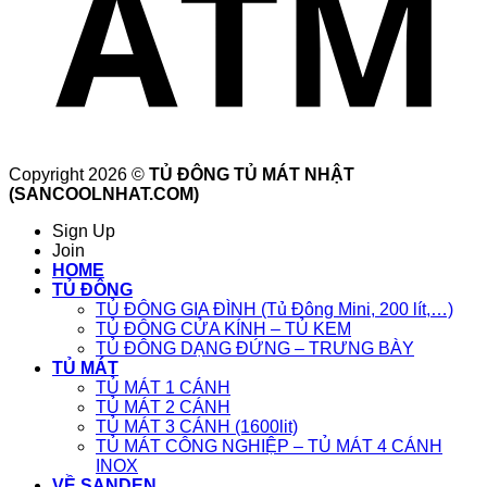
Copyright 2026 ©
TỦ ĐÔNG TỦ MÁT NHẬT
(SANCOOLNHAT.COM)
Sign Up
Join
HOME
TỦ ĐÔNG
TỦ ĐÔNG GIA ĐÌNH (Tủ Đông Mini, 200 lít,…)
TỦ ĐÔNG CỬA KÍNH – TỦ KEM
TỦ ĐÔNG DẠNG ĐỨNG – TRƯNG BÀY
TỦ MÁT
TỦ MÁT 1 CÁNH
TỦ MÁT 2 CÁNH
TỦ MÁT 3 CÁNH (1600lit)
TỦ MÁT CÔNG NGHIỆP – TỦ MÁT 4 CÁNH
INOX
VỀ SANDEN