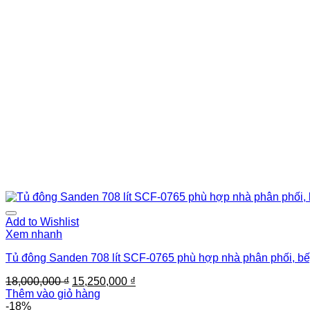
Add to Wishlist
Xem nhanh
Tủ đông Sanden 708 lít SCF-0765 phù hợp nhà phân phối, bế
Giá
Giá
18,000,000
₫
15,250,000
₫
gốc
hiện
Thêm vào giỏ hàng
là:
tại
-18%