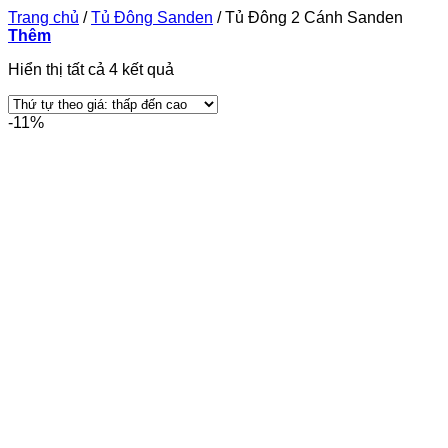
Trang chủ
/
Tủ Đông Sanden
/
Tủ Đông 2 Cánh Sanden
Thêm
Được
Hiển thị tất cả 4 kết quả
sắp
xếp
-11%
theo
giá:
thấp
đến
cao