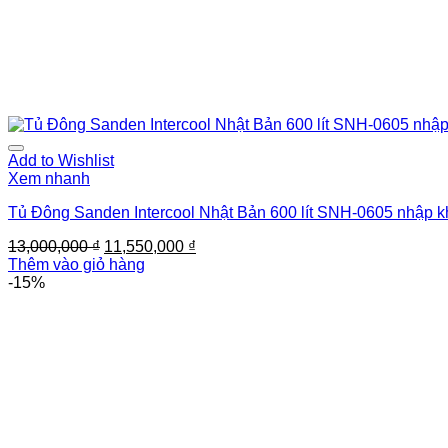
Add to Wishlist
Xem nhanh
Tủ Đông Sanden Intercool Nhật Bản 600 lít SNH-0605 nhập khẩ
Giá
Giá
13,000,000
₫
11,550,000
₫
gốc
hiện
Thêm vào giỏ hàng
là:
tại
-15%
13,000,000 ₫.
là:
11,550,000 ₫.