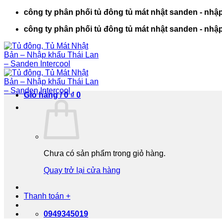
Bỏ
công ty phân phối tủ đông tủ mát nhật sanden - nhập
qua
công ty phân phối tủ đông tủ mát nhật sanden - nhập
nội
dung
Giỏ hàng /
0
₫
0
Chưa có sản phẩm trong giỏ hàng.
Quay trở lại cửa hàng
Thanh toán
+
0949345019