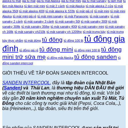
alaska tủ mát
giá tủ mát
giá tủ mát Alaska
giá tủ mát mini
giá tủ mát sanaky
tủ làm mát
tủ
làm mát Alaska
tủ làm mát mini
tủ mát 2 cánh
tủ mát Alaska
tủ mát alaska 2 cửa
tủ mát
alaska 350l
tủ mát alaska 400l
tủ mát alaska lc 533b
tủ mát giá rẻ
tủ mát mini
tủ mát mini
Alaska
tủ mát mini giá rẻ
tủ mát mini sanaky
tủ mát Panasonic
tủ mát sanaky
tủ mát
sanaky 2 cánh
tủ mát sanaky 3 cánh
tủ mát sanaky 50l
tủ mát sanaky 300l
tủ mát
sanaky 308k
tủ mát sanaky 358w
tủ mát sanaky 400l
tủ mát sanaky mini
tủ mát sanaky
vh 168k
tủ mát sanaky vh210k
tủ mát sanaky vh 1209hp
tủ mát trưng bày
tủ mát trưng
tủ đông gia
tủ đông
bày thực phẩm
tủ mát đứng
tủ đông 100 lít
đình
tủ đông mini
tủ đông
tủ đông giá rẻ
tủ đông mini 100 lít
mini trữ sữa mẹ
tủ đông sanden
tủ đông mát Alaska
tủ
đông sanden intercool
GIỚI THIỆU VỀ TẬP ĐOÀN SANDEN INTERCOOL
SANDEN INTERCOOL
, đây là
tập đoàn của Nhật Bản
(
Sanden
) và Thái Lan
, là
thương hiệu DẪN ĐẦU thế giới
về các thiết bị lạnh thương mại như tủ đông, tủ mát. Với bề
dày gần
20 năm kinh nghiệm chuyên sản xuất Tủ Mát, Tủ
Đông
cho các công ty nước giải khát (Pepsi, Coca Cola,..),
bia (Heineken,..), tập đoàn, siêu thị trên thế giới.
Sản phẩm của SANDEN INTERCOOL được
sản xuất tại