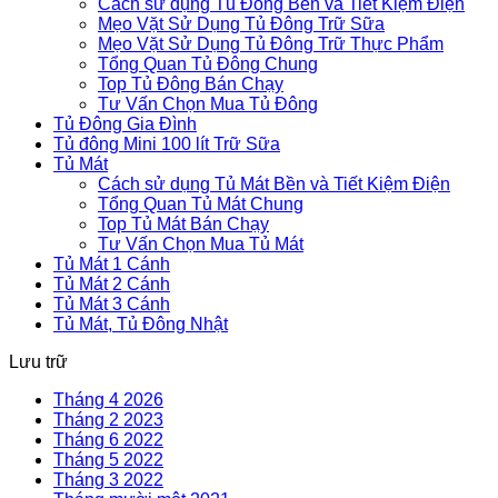
Cách sử dụng Tủ Đông Bền và Tiết Kiệm Điện
Mẹo Vặt Sử Dụng Tủ Đông Trữ Sữa
Mẹo Vặt Sử Dụng Tủ Đông Trữ Thực Phẩm
Tổng Quan Tủ Đông Chung
Top Tủ Đông Bán Chạy
Tư Vấn Chọn Mua Tủ Đông
Tủ Đông Gia Đình
Tủ đông Mini 100 lít Trữ Sữa
Tủ Mát
Cách sử dụng Tủ Mát Bền và Tiết Kiệm Điện
Tổng Quan Tủ Mát Chung
Top Tủ Mát Bán Chạy
Tư Vấn Chọn Mua Tủ Mát
Tủ Mát 1 Cánh
Tủ Mát 2 Cánh
Tủ Mát 3 Cánh
Tủ Mát, Tủ Đông Nhật
Lưu trữ
Tháng 4 2026
Tháng 2 2023
Tháng 6 2022
Tháng 5 2022
Tháng 3 2022