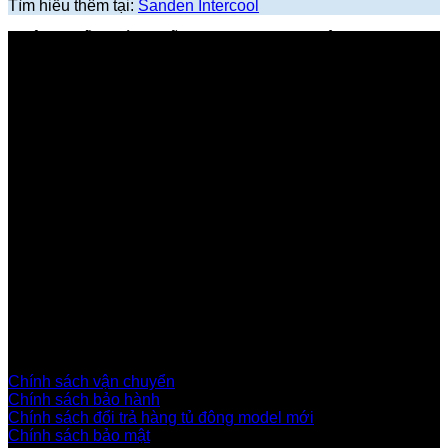
Tìm hiểu thêm tại:
Sanden Intercool
PHÂN PHỐI CHÍNH HÃNG SANDEN TẠI VIỆT NAM
TỦ ĐÔNG-TỦ MÁT NHẬT
LÀ NHÀ PHÂN PHỐI CHÍNH
HÃNG TỦ ĐÔNG, TỦ MÁT NHẬT, NHẬP KHẨU THÁI LAN
VỚI CHẤT LƯỢNG VÀ DỊCH VỤ TỐT NHẤT
Xem hàng và kho hàng:
Kho hàng Lê Văn Khương, Thới An, Quận 12.
(Vui lòng gọi/nhắn zalo trước khi đến để phục vụ tốt hơn)
Hotline | Zalo:
0949345019
Hỗ trợ khách hàng
Chính sách vận chuyển
Chính sách bảo hành
Chính sách đổi trả hàng tủ đông model mới
Chính sách bảo mật