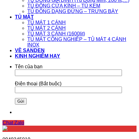
TỦ ĐÔNG GIA ĐÌNH (Tủ Đông Mini, 200 lít,…)
TỦ ĐÔNG CỬA KÍNH – TỦ KEM
TỦ ĐÔNG DẠNG ĐỨNG – TRƯNG BÀY
TỦ MÁT
TỦ MÁT 1 CÁNH
TỦ MÁT 2 CÁNH
TỦ MÁT 3 CÁNH (1600lit)
TỦ MÁT CÔNG NGHIỆP – TỦ MÁT 4 CÁNH
INOX
VỀ SANDEN
KINH NGHIỆM HAY
Tên của bạn
Điện thoại (Bắt buộc)
Chat Zalo