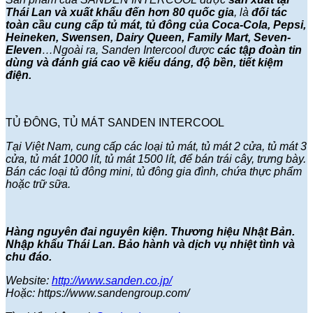
Thái Lan và xuất khẩu đến hơn 80 quốc gia
, là
đối tác
toàn cầu cung cấp tủ mát, tủ đông của Coca-Cola, Pepsi,
Heineken, Swensen, Dairy Queen, Family Mart, Seven-
Eleven
…Ngoài ra, Sanden Intercool được
các
tập đoàn tin
dùng và đánh giá cao về kiểu dáng, độ bền, tiết kiệm
điện.
TỦ ĐÔNG, TỦ MÁT SANDEN INTERCOOL
Tại Việt Nam, cung cấp các loại tủ mát, tủ mát 2 cửa, tủ mát 3
cửa, tủ mát 1000 lít, tủ mát 1500 lít, để bán trái cây, trưng bày.
Bán các loại tủ đông mini, tủ đông gia đình, chứa thực phẩm
hoặc trữ sữa.
Hàng nguyên đai nguyên kiện. Thương hiệu Nhật Bản.
Nhập khẩu Thái Lan. Bảo hành và dịch vụ nhiệt tình và
chu đáo.
Website:
http://www.sanden.co.jp/
Hoặc: https://www.sandengroup.com/