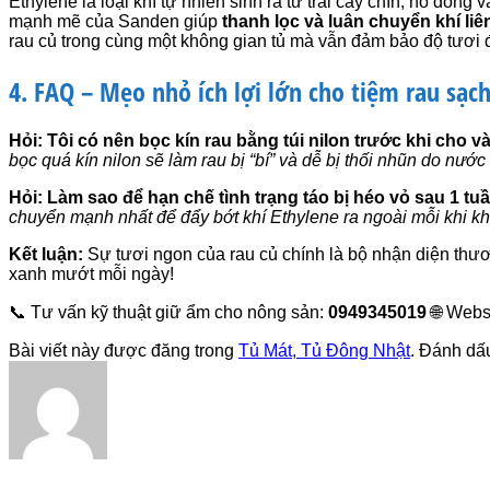
Ethylene là loại khí tự nhiên sinh ra từ trái cây chín, nó đóng
mạnh mẽ của Sanden giúp
thanh lọc và luân chuyển khí liê
rau củ trong cùng một không gian tủ mà vẫn đảm bảo độ tươi 
4. FAQ – Mẹo nhỏ ích lợi lớn cho tiệm rau sạc
Hỏi: Tôi có nên bọc kín rau bằng túi nilon trước khi cho
bọc quá kín nilon sẽ làm rau bị “bí” và dễ bị thối nhũn do nước
Hỏi: Làm sao để hạn chế tình trạng táo bị héo vỏ sau 1 tu
chuyển mạnh nhất để đẩy bớt khí Ethylene ra ngoài mỗi khi k
Kết luận:
Sự tươi ngon của rau củ chính là bộ nhận diện thư
xanh mướt mỗi ngày!
📞 Tư vấn kỹ thuật giữ ẩm cho nông sản:
0949345019
🌐 Webs
Bài viết này được đăng trong
Tủ Mát, Tủ Đông Nhật
. Đánh d