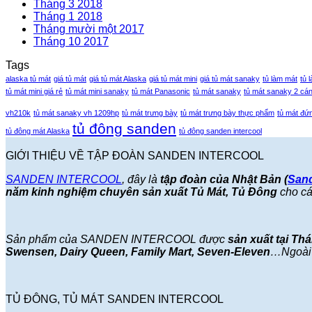
Tháng 3 2018
Tháng 1 2018
Tháng mười một 2017
Tháng 10 2017
Tags
alaska tủ mát
giá tủ mát
giá tủ mát Alaska
giá tủ mát mini
giá tủ mát sanaky
tủ làm mát
tủ 
tủ mát mini giá rẻ
tủ mát mini sanaky
tủ mát Panasonic
tủ mát sanaky
tủ mát sanaky 2 cá
vh210k
tủ mát sanaky vh 1209hp
tủ mát trưng bày
tủ mát trưng bày thực phẩm
tủ mát đứ
tủ đông sanden
tủ đông mát Alaska
tủ đông sanden intercool
GIỚI THIỆU VỀ TẬP ĐOÀN SANDEN INTERCOOL
SANDEN INTERCOOL
, đây là
tập đoàn của Nhật Bản (
San
năm kinh nghiệm chuyên sản xuất Tủ Mát, Tủ Đông
cho các
Sản phẩm của SANDEN INTERCOOL được
sản xuất tại Th
Swensen, Dairy Queen, Family Mart, Seven-Eleven
…Ngoài 
TỦ ĐÔNG, TỦ MÁT SANDEN INTERCOOL