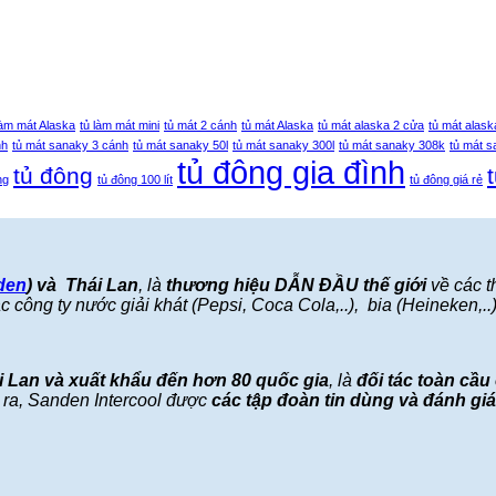
làm mát Alaska
tủ làm mát mini
tủ mát 2 cánh
tủ mát Alaska
tủ mát alaska 2 cửa
tủ mát alask
nh
tủ mát sanaky 3 cánh
tủ mát sanaky 50l
tủ mát sanaky 300l
tủ mát sanaky 308k
tủ mát 
tủ đông gia đình
tủ đông
ng
tủ đông 100 lít
tủ đông giá rẻ
den
) và Thái Lan
, là
thương hiệu DẪN ĐẦU thế giới
về các t
 công ty nước giải khát (Pepsi, Coca Cola,..), bia (Heineken,..), 
ái Lan và xuất khẩu đến hơn 80 quốc gia
, là
đối tác toàn cầu
ra, Sanden Intercool được
các
tập đoàn tin dùng và đánh giá 