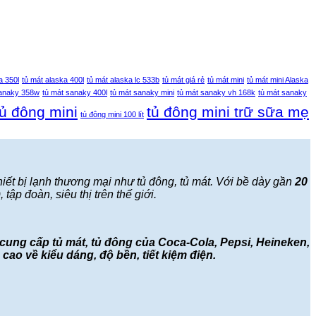
a 350l
tủ mát alaska 400l
tủ mát alaska lc 533b
tủ mát giá rẻ
tủ mát mini
tủ mát mini Alaska
sanaky 358w
tủ mát sanaky 400l
tủ mát sanaky mini
tủ mát sanaky vh 168k
tủ mát sanaky
tủ đông mini
tủ đông mini trữ sữa mẹ
tủ đông mini 100 lít
hiết bị lạnh thương mại như tủ đông, tủ mát. Với bề dày gần
20
tập đoàn, siêu thị trên thế giới.
 cung cấp tủ mát, tủ đông của Coca-Cola, Pepsi, Heineken,
cao về kiểu dáng, độ bền, tiết kiệm điện.