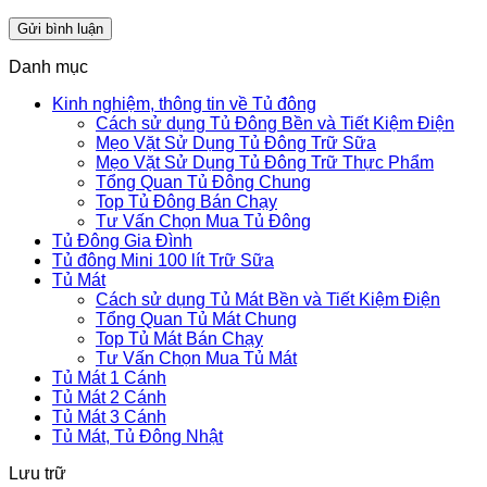
Danh mục
Kinh nghiệm, thông tin về Tủ đông
Cách sử dụng Tủ Đông Bền và Tiết Kiệm Điện
Mẹo Vặt Sử Dụng Tủ Đông Trữ Sữa
Mẹo Vặt Sử Dụng Tủ Đông Trữ Thực Phẩm
Tổng Quan Tủ Đông Chung
Top Tủ Đông Bán Chạy
Tư Vấn Chọn Mua Tủ Đông
Tủ Đông Gia Đình
Tủ đông Mini 100 lít Trữ Sữa
Tủ Mát
Cách sử dụng Tủ Mát Bền và Tiết Kiệm Điện
Tổng Quan Tủ Mát Chung
Top Tủ Mát Bán Chạy
Tư Vấn Chọn Mua Tủ Mát
Tủ Mát 1 Cánh
Tủ Mát 2 Cánh
Tủ Mát 3 Cánh
Tủ Mát, Tủ Đông Nhật
Lưu trữ