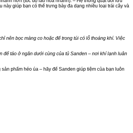
ng nhanh hơn (tốc độ lão hóa nhanh). – Hệ thống quạt đối lưu
u này giúp bạn có thể trưng bày đa dạng nhiều loại trái cây và
chỉ nên bọc màng co hoặc để trong túi có lỗ thoáng khí. Việc
iên để táo ở ngăn dưới cùng của tủ Sanden – nơi khí lạnh luân
ng sản phẩm héo úa – hãy để Sanden giúp tiệm của bạn luôn