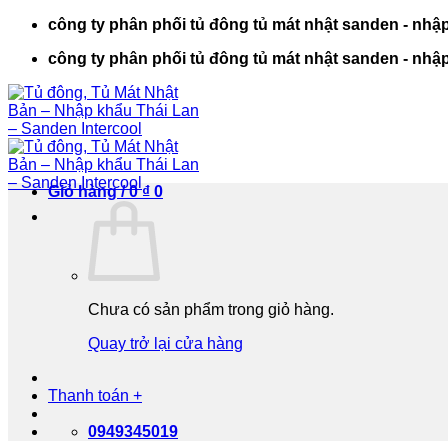
Bỏ
công ty phân phối tủ đông tủ mát nhật sanden - nhập
qua
công ty phân phối tủ đông tủ mát nhật sanden - nhập
nội
dung
Giỏ hàng /
0
₫
0
Chưa có sản phẩm trong giỏ hàng.
Quay trở lại cửa hàng
Thanh toán
+
0949345019