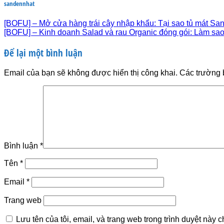
sandennhat
[BOFU] – Mở cửa hàng trái cây nhập khẩu: Tại sao tủ mát San
[BOFU] – Kinh doanh Salad và rau Organic đóng gói: Làm sa
Để lại một bình luận
Email của bạn sẽ không được hiển thị công khai.
Các trường 
Bình luận
*
Tên
*
Email
*
Trang web
Lưu tên của tôi, email, và trang web trong trình duyệt này ch