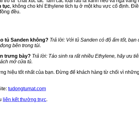
 vai trò là “chất xúc tác” làm các loại rau lá xanh héo và ngả và
n tục
, không cho khí Ethylene tích tụ ở một khu vực cố định. Điề
đồng đều.
h
 vào tủ Sanden không?
Trả lời: Với tủ Sanden có độ ẩm tốt, bạn 
 đọng bên trong túi.
ần trưng bày?
Trả lời: Táo sinh ra rất nhiều Ethylene, hãy ưu t
hách mở cửa tủ.
ơng hiệu tốt nhất của bạn. Đừng để khách hàng từ chối vì nhữ
ite:
tudongtumat.com
ấu
liên kết thường trực
.