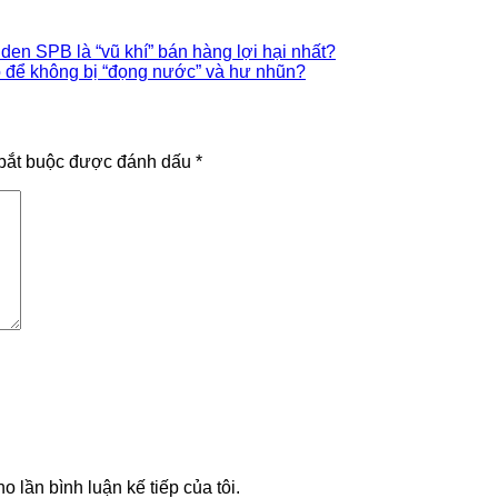
den SPB là “vũ khí” bán hàng lợi hại nhất?
o để không bị “đọng nước” và hư nhũn?
bắt buộc được đánh dấu
*
o lần bình luận kế tiếp của tôi.