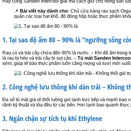
Hãy cùng Sanden Intercool giải mã cách giữ cho nông sản lu
📌
Bài viết này dành cho:
Chủ cửa hàng rau sạch Organi
quản các loại hạt khô, đồ đóng hộp hoặc thực phẩm khô
1. Tại sao độ ẩm 80 – 90% là “ngưỡng sống cò
Rau củ và trái cây chứa đến 90% là nước. – Khi độ ẩm trong 
là rau bị héo và trái cây bị sụt cân. –
Tủ mát Sanden Intercoo
sớm, giúp tế bào thực phẩm luôn căng mọng và tươi mới suốt
2. Công nghệ lưu thông khí dàn trải – Không th
Đa số tủ mát giá rẻ thổi luồng gió lạnh trực tiếp và mạnh bạo v
rãnh kỹ thuật và tỏa đều từ các bên. Hơi lạnh bao quanh thực
3. Ngăn chặn sự tích tụ khí Ethylene