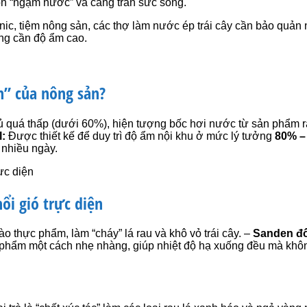
ôn “ngậm nước” và căng tràn sức sống.
c, tiệm nông sản, các thợ làm nước ép trái cây cần bảo quản 
ng cần độ ẩm cao.
n” của nông sản?
tủ quá thấp (dưới 60%), hiện tượng bốc hơi nước từ sản phẩm r
l:
Được thiết kế để duy trì độ ẩm nội khu ở mức lý tưởng
80% –
 nhiều ngày.
ổi gió trực diện
ào thực phẩm, làm “cháy” lá rau và khô vỏ trái cây. –
Sanden đối
 phẩm một cách nhẹ nhàng, giúp nhiệt độ hạ xuống đều mà không